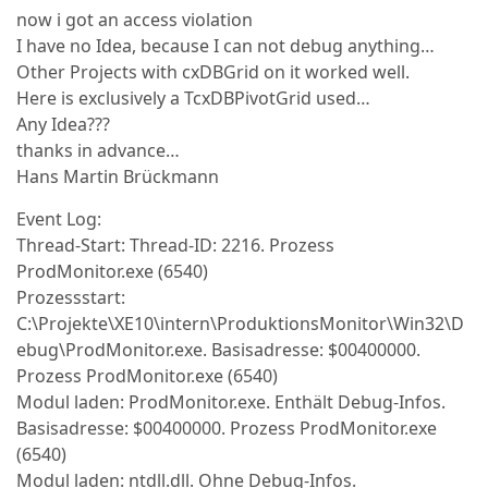
now i got an access violation
I have no Idea, because I can not debug anything…
Other Projects with cxDBGrid on it worked well.
Here is exclusively a TcxDBPivotGrid used…
Any Idea???
thanks in advance…
Hans Martin Brückmann
Event Log:
Thread-Start: Thread-ID: 2216. Prozess
ProdMonitor.exe (6540)
Prozessstart:
C:\Projekte\XE10\intern\ProduktionsMonitor\Win32\D
ebug\ProdMonitor.exe. Basisadresse: $00400000.
Prozess ProdMonitor.exe (6540)
Modul laden: ProdMonitor.exe. Enthält Debug-Infos.
Basisadresse: $00400000. Prozess ProdMonitor.exe
(6540)
Modul laden: ntdll.dll. Ohne Debug-Infos.